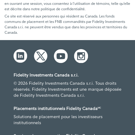
en ouvrant une session, vous consentez à l’utilisation de témoins, telle qu’elle
est décrite dans notre politique de confidentialité.
Ce site est réservé aux personnes qui résident au Canada. Les fonds
communs de placement et les FNB commandités par Fidelity Investments
Canada s.r.i. ne peuvent être vendus que dans les provinces et territoires du
Canada.
Fidelity Investments Canada s.r.i.
© 2026 Fidelity Investments Canada s.r.i. Tous droits
réservés. Fidelity Investments est une marque déposée
de Fidelity Investments Canada s.r.i.
Placements institutionnels Fidelity Canada
MC
Solutions de placement pour les investisseurs
institutionnels