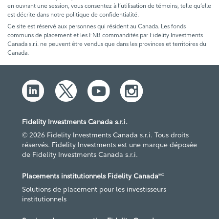
en ouvrant une session, vous consentez à l’utilisation de témoins, telle qu’elle
est décrite dans notre politique de confidentialité.
Ce site est réservé aux personnes qui résident au Canada. Les fonds
communs de placement et les FNB commandités par Fidelity Investments
Canada s.r.i. ne peuvent être vendus que dans les provinces et territoires du
Canada.
Fidelity Investments Canada s.r.i.
© 2026 Fidelity Investments Canada s.r.i. Tous droits
réservés. Fidelity Investments est une marque déposée
de Fidelity Investments Canada s.r.i.
Placements institutionnels Fidelity Canada
MC
Solutions de placement pour les investisseurs
institutionnels