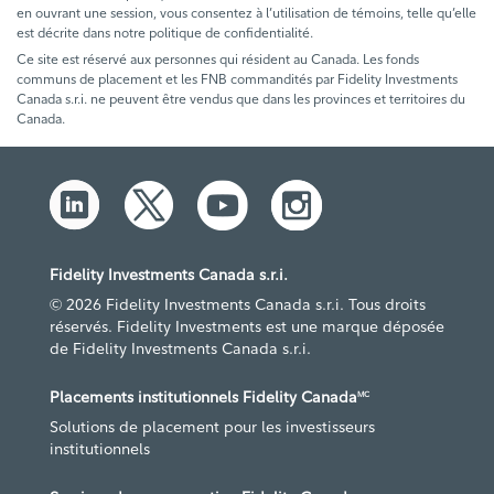
en ouvrant une session, vous consentez à l’utilisation de témoins, telle qu’elle
est décrite dans notre politique de confidentialité.
Ce site est réservé aux personnes qui résident au Canada. Les fonds
communs de placement et les FNB commandités par Fidelity Investments
Canada s.r.i. ne peuvent être vendus que dans les provinces et territoires du
Canada.
Fidelity Investments Canada s.r.i.
© 2026 Fidelity Investments Canada s.r.i. Tous droits
réservés. Fidelity Investments est une marque déposée
de Fidelity Investments Canada s.r.i.
Placements institutionnels Fidelity Canada
MC
Solutions de placement pour les investisseurs
institutionnels