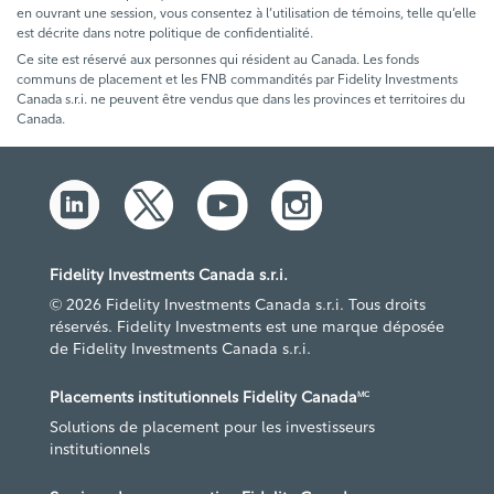
en ouvrant une session, vous consentez à l’utilisation de témoins, telle qu’elle
est décrite dans notre politique de confidentialité.
Ce site est réservé aux personnes qui résident au Canada. Les fonds
communs de placement et les FNB commandités par Fidelity Investments
Canada s.r.i. ne peuvent être vendus que dans les provinces et territoires du
Canada.
Fidelity Investments Canada s.r.i.
© 2026 Fidelity Investments Canada s.r.i. Tous droits
réservés. Fidelity Investments est une marque déposée
de Fidelity Investments Canada s.r.i.
Placements institutionnels Fidelity Canada
MC
Solutions de placement pour les investisseurs
institutionnels