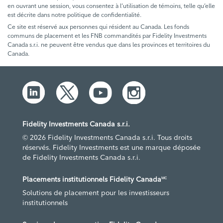
en ouvrant une session, vous consentez à l’utilisation de témoins, telle qu’elle
est décrite dans notre politique de confidentialité.
Ce site est réservé aux personnes qui résident au Canada. Les fonds
communs de placement et les FNB commandités par Fidelity Investments
Canada s.r.i. ne peuvent être vendus que dans les provinces et territoires du
Canada.
Fidelity Investments Canada s.r.i.
© 2026 Fidelity Investments Canada s.r.i. Tous droits
réservés. Fidelity Investments est une marque déposée
de Fidelity Investments Canada s.r.i.
Placements institutionnels Fidelity Canada
MC
Solutions de placement pour les investisseurs
institutionnels