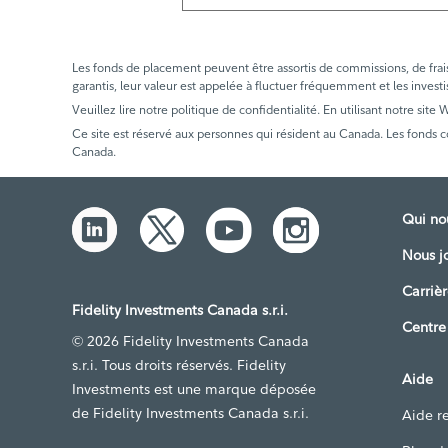
Les fonds de placement peuvent être assortis de commissions, de frais e
garantis, leur valeur est appelée à fluctuer fréquemment et les investi
Veuillez lire notre politique de confidentialité. En utilisant notre site
Ce site est réservé aux personnes qui résident au Canada. Les fonds 
Canada.
Qui n
Nous j
Carrièr
Fidelity Investments Canada s.r.i.
Centre
© 2026 Fidelity Investments Canada
s.r.i. Tous droits réservés. Fidelity
Aide
Investments est une marque déposée
de Fidelity Investments Canada s.r.i.
Aide re