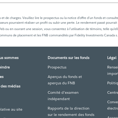
t de charges. Veuillez lire le prospectus ou la notice d’offre d’un fonds et consult
sseurs pourraient réaliser un profit ou subir une perte. Le rendement passé pourrait
 Web ou en ouvrant une session, vous consentez à l’utilisation de témoins, telle qu’ell
communs de placement et les FNB commandités par Fidelity Investments Canada s.r.i
ous sommes
Documents sur les fonds
Légal
oindre
Prospectus
Rense
impor
es
Aperçus du fonds et
aperçus du FNB
Politi
 des médias
Comité d'examen
Centre
indépendant
Conve
Rapports de la direction
électr
lative au site
sur le rendement des fonds
Access