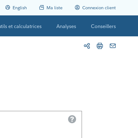
English
Ma liste
Connexion client
tils et calculatrices
Analyses
Conseillers
Help