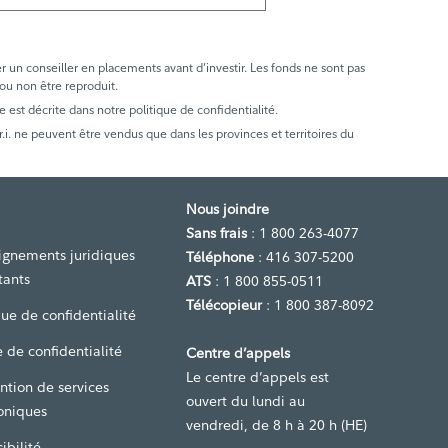
er un conseiller en placements avant d’investir. Les fonds ne sont pas
 ou non être reproduit.
e est décrite dans notre politique de confidentialité.
. ne peuvent être vendus que dans les provinces et territoires du
Nous joindre
Sans frais
: 1 800 263-4077
ignements juridiques
Téléphone
: 416 307-5200
tants
ATS
: 1 800 855-0511
Télécopieur
: 1 800 387-8092
que de confidentialité
 de confidentialité
Centre d’appels
Le centre d’appels est
ntion de services
ouvert du lundi au
oniques
vendredi, de 8 h à 20 h (HE)
ibilité