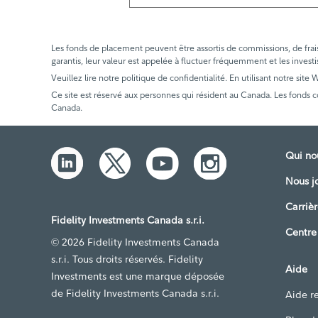
Les fonds de placement peuvent être assortis de commissions, de frais e
garantis, leur valeur est appelée à fluctuer fréquemment et les investi
Veuillez lire notre politique de confidentialité. En utilisant notre site
Ce site est réservé aux personnes qui résident au Canada. Les fonds 
Canada.
Qui n
Nous j
Carrièr
Fidelity Investments Canada s.r.i.
Centre
© 2026 Fidelity Investments Canada
s.r.i. Tous droits réservés. Fidelity
Aide
Investments est une marque déposée
de Fidelity Investments Canada s.r.i.
Aide re