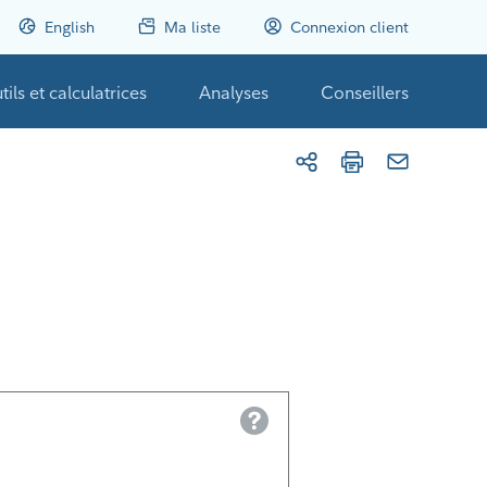
English
Ma liste
Connexion client
tils et calculatrices
Analyses
Conseillers
Help