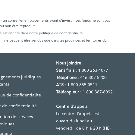
er un conseiller en placements avant d’investir. Les fonds ne sont pas
 ou non être reproduit.
e est décrite dans notre politique de confidentialité.
. ne peuvent être vendus que dans les provinces et territoires du
Nous joindre
Sans frais
: 1 800 263-4077
ignements juridiques
Téléphone
: 416 307-5200
tants
ATS
: 1 800 855-0511
Télécopieur
: 1 800 387-8092
que de confidentialité
 de confidentialité
Centre d’appels
Le centre d’appels est
ntion de services
ouvert du lundi au
oniques
vendredi, de 8 h à 20 h (HE)
ibilité