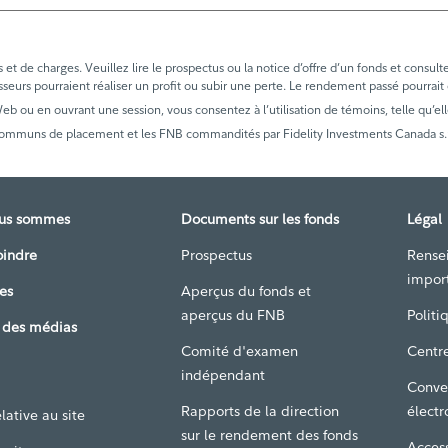
t de charges. Veuillez lire le prospectus ou la notice d’offre d’un fonds et consult
sseurs pourraient réaliser un profit ou subir une perte. Le rendement passé pourrait
 Web ou en ouvrant une session, vous consentez à l’utilisation de témoins, telle qu’ell
communs de placement et les FNB commandités par Fidelity Investments Canada s.r.i
ous sommes
Documents sur les fonds
Légal
oindre
Prospectus
Rense
impor
es
Aperçus du fonds et
aperçus du FNB
Politi
 des médias
Comité d'examen
Centre
indépendant
Conve
Rapports de la direction
électr
lative au site
sur le rendement des fonds
Access