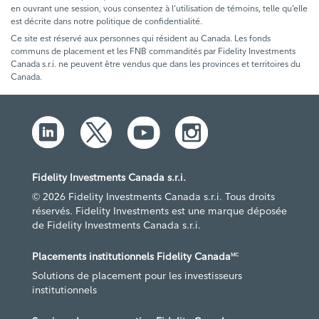
en ouvrant une session, vous consentez à l’utilisation de témoins, telle qu’elle
est décrite dans notre politique de confidentialité.
Ce site est réservé aux personnes qui résident au Canada. Les fonds
communs de placement et les FNB commandités par Fidelity Investments
Canada s.r.i. ne peuvent être vendus que dans les provinces et territoires du
Canada.
Fidelity Investments Canada s.r.i.
© 2026 Fidelity Investments Canada s.r.i. Tous droits
réservés. Fidelity Investments est une marque déposée
de Fidelity Investments Canada s.r.i.
Placements institutionnels Fidelity Canada
MC
Solutions de placement pour les investisseurs
institutionnels