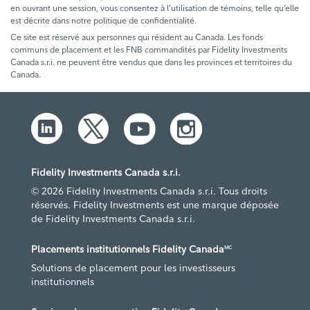
en ouvrant une session, vous consentez à l’utilisation de témoins, telle qu’elle
est décrite dans notre politique de confidentialité.
Ce site est réservé aux personnes qui résident au Canada. Les fonds
communs de placement et les FNB commandités par Fidelity Investments
Canada s.r.i. ne peuvent être vendus que dans les provinces et territoires du
Canada.
Fidelity Investments Canada s.r.i.
© 2026 Fidelity Investments Canada s.r.i. Tous droits
réservés. Fidelity Investments est une marque déposée
de Fidelity Investments Canada s.r.i.
Placements institutionnels Fidelity Canada
MC
Solutions de placement pour les investisseurs
institutionnels