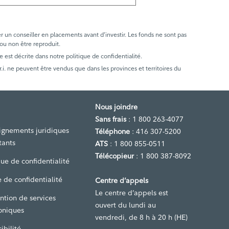
er un conseiller en placements avant d’investir. Les fonds ne sont pas
 ou non être reproduit.
e est décrite dans notre politique de confidentialité.
. ne peuvent être vendus que dans les provinces et territoires du
Nous joindre
Sans frais
: 1 800 263-4077
ignements juridiques
Téléphone
: 416 307-5200
tants
ATS
: 1 800 855-0511
Télécopieur
: 1 800 387-8092
que de confidentialité
 de confidentialité
Centre d’appels
Le centre d’appels est
ntion de services
ouvert du lundi au
oniques
vendredi, de 8 h à 20 h (HE)
ibilité