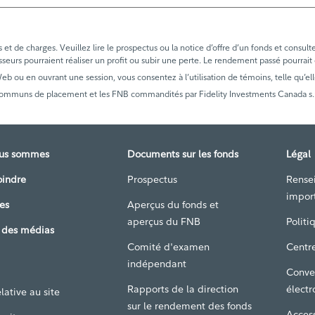
t de charges. Veuillez lire le prospectus ou la notice d’offre d’un fonds et consult
sseurs pourraient réaliser un profit ou subir une perte. Le rendement passé pourrait
 Web ou en ouvrant une session, vous consentez à l’utilisation de témoins, telle qu’ell
communs de placement et les FNB commandités par Fidelity Investments Canada s.r.i
ous sommes
Documents sur les fonds
Légal
oindre
Prospectus
Rense
impor
es
Aperçus du fonds et
aperçus du FNB
Politi
 des médias
Comité d'examen
Centre
indépendant
Conve
Rapports de la direction
électr
lative au site
sur le rendement des fonds
Access