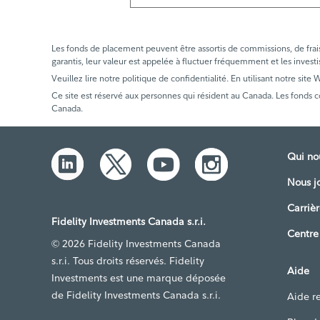
Les fonds de placement peuvent être assortis de commissions, de frais e
garantis, leur valeur est appelée à fluctuer fréquemment et les investi
Veuillez lire notre politique de confidentialité. En utilisant notre site
Ce site est réservé aux personnes qui résident au Canada. Les fonds 
Canada.
Qui n
Nous j
Carrièr
Fidelity Investments Canada s.r.i.
Centre
© 2026 Fidelity Investments Canada
s.r.i. Tous droits réservés. Fidelity
Aide
Investments est une marque déposée
de Fidelity Investments Canada s.r.i.
Aide re