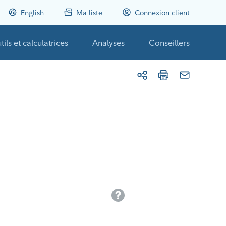
English
Ma liste
Connexion client
tils et calculatrices
Analyses
Conseillers
Help