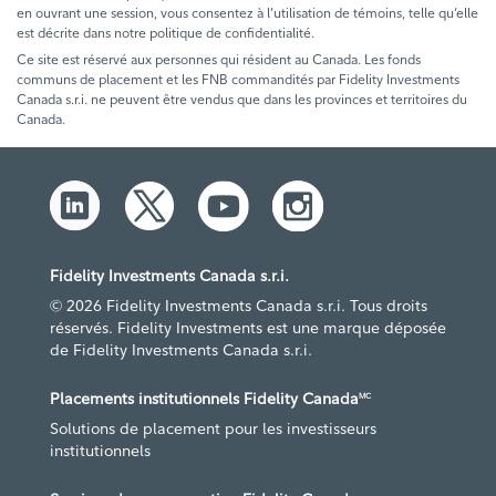
en ouvrant une session, vous consentez à l’utilisation de témoins, telle qu’elle
est décrite dans notre politique de confidentialité.
Ce site est réservé aux personnes qui résident au Canada. Les fonds
communs de placement et les FNB commandités par Fidelity Investments
Canada s.r.i. ne peuvent être vendus que dans les provinces et territoires du
Canada.
Fidelity Investments Canada s.r.i.
© 2026 Fidelity Investments Canada s.r.i. Tous droits
réservés. Fidelity Investments est une marque déposée
de Fidelity Investments Canada s.r.i.
Placements institutionnels Fidelity Canada
MC
Solutions de placement pour les investisseurs
institutionnels