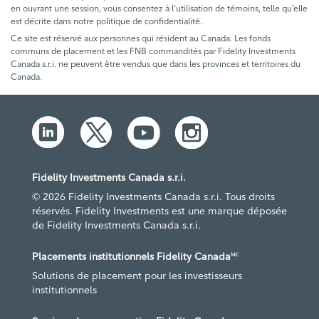
en ouvrant une session, vous consentez à l’utilisation de témoins, telle qu’elle
est décrite dans notre politique de confidentialité.
Ce site est réservé aux personnes qui résident au Canada. Les fonds
communs de placement et les FNB commandités par Fidelity Investments
Canada s.r.i. ne peuvent être vendus que dans les provinces et territoires du
Canada.
Fidelity Investments Canada s.r.i.
© 2026 Fidelity Investments Canada s.r.i. Tous droits
réservés. Fidelity Investments est une marque déposée
de Fidelity Investments Canada s.r.i.
Placements institutionnels Fidelity Canada
MC
Solutions de placement pour les investisseurs
institutionnels