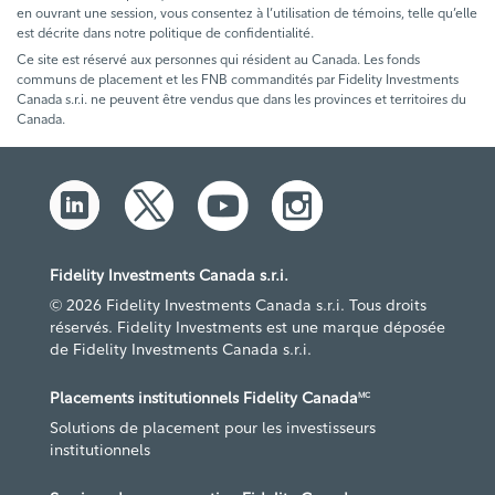
en ouvrant une session, vous consentez à l’utilisation de témoins, telle qu’elle
est décrite dans notre politique de confidentialité.
Ce site est réservé aux personnes qui résident au Canada. Les fonds
communs de placement et les FNB commandités par Fidelity Investments
Canada s.r.i. ne peuvent être vendus que dans les provinces et territoires du
Canada.
Fidelity Investments Canada s.r.i.
© 2026 Fidelity Investments Canada s.r.i. Tous droits
réservés. Fidelity Investments est une marque déposée
de Fidelity Investments Canada s.r.i.
Placements institutionnels Fidelity Canada
MC
Solutions de placement pour les investisseurs
institutionnels