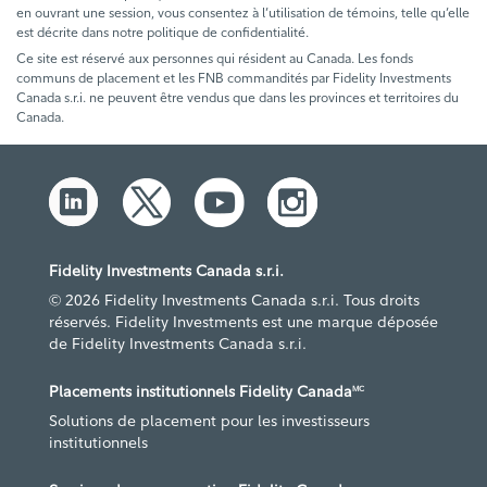
en ouvrant une session, vous consentez à l’utilisation de témoins, telle qu’elle
est décrite dans notre politique de confidentialité.
Ce site est réservé aux personnes qui résident au Canada. Les fonds
communs de placement et les FNB commandités par Fidelity Investments
Canada s.r.i. ne peuvent être vendus que dans les provinces et territoires du
Canada.
Fidelity Investments Canada s.r.i.
© 2026 Fidelity Investments Canada s.r.i. Tous droits
réservés. Fidelity Investments est une marque déposée
de Fidelity Investments Canada s.r.i.
Placements institutionnels Fidelity Canada
MC
Solutions de placement pour les investisseurs
institutionnels