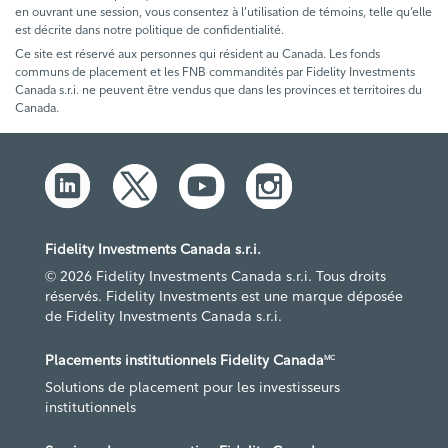
en ouvrant une session, vous consentez à l’utilisation de témoins, telle qu’elle
est décrite dans notre politique de confidentialité.
Ce site est réservé aux personnes qui résident au Canada. Les fonds
communs de placement et les FNB commandités par Fidelity Investments
Canada s.r.i. ne peuvent être vendus que dans les provinces et territoires du
Canada.
Fidelity Investments Canada s.r.i.
© 2026 Fidelity Investments Canada s.r.i. Tous droits
réservés. Fidelity Investments est une marque déposée
de Fidelity Investments Canada s.r.i.
Placements institutionnels Fidelity Canada
MC
Solutions de placement pour les investisseurs
institutionnels