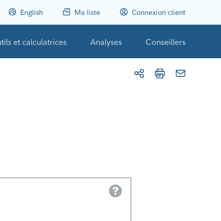
English
Ma liste
Connexion client
tils et calculatrices
Analyses
Conseillers
Help