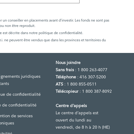
er un conseiller en placements avant d’investir. Les fonds ne sont pas
 ou non être reproduit.
e est décrite dans notre politique de confidentialité.
. ne peuvent être vendus que dans les provinces et territoires du
Nous joindre
Sans frais
: 1 800 263-4077
ignements juridiques
Téléphone
: 416 307-5200
tants
ATS
: 1 800 855-0511
Télécopieur
: 1 800 387-8092
que de confidentialité
 de confidentialité
Centre d’appels
Le centre d’appels est
ntion de services
ouvert du lundi au
oniques
vendredi, de 8 h à 20 h (HE)
ibilité