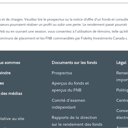
t de charges. Veuillez lire le prospectus ou la notice d’offre d’un fonds et consult
sseurs pourraient réaliser un profit ou subir une perte. Le rendement passé pourrait
 Web ou en ouvrant une session, vous consentez à l’utilisation de témoins, telle qu’ell
communs de placement et les FNB commandités par Fidelity Investments Canada s.r.i
ous sommes
Documents sur les fonds
Légal
oindre
Prospectus
Rense
impor
es
Aperçus du fonds et
aperçus du FNB
Politi
 des médias
Comité d'examen
Centre
indépendant
Conve
Rapports de la direction
électr
lative au site
sur le rendement des fonds
Access