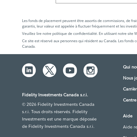
Les fonds de placement peuvent être assortis de commissions, de frais e
garantis, leur valeur est appelée à fluctuer fréquemment et les investi
Veuillez lire notre politique de confidentialité. En utilisant notre site
Ce site est réservé aux personnes qui résident au Canada. Les fonds 
Canada.
Qui n
Nous j
Carrièr
Fidelity Investments Canada s.r.i.
Centre
© 2026 Fidelity Investments Canada
s.r.i. Tous droits réservés. Fidelity
Aide
Investments est une marque déposée
de Fidelity Investments Canada s.r.i.
Aide re