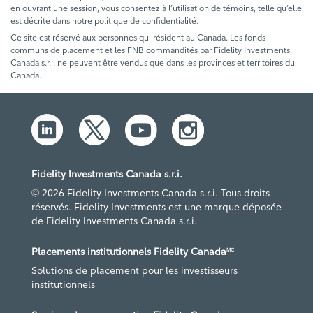
en ouvrant une session, vous consentez à l’utilisation de témoins, telle qu’elle
est décrite dans notre politique de confidentialité.
Ce site est réservé aux personnes qui résident au Canada. Les fonds
communs de placement et les FNB commandités par Fidelity Investments
Canada s.r.i. ne peuvent être vendus que dans les provinces et territoires du
Canada.
Fidelity Investments Canada s.r.i.
© 2026 Fidelity Investments Canada s.r.i. Tous droits
réservés. Fidelity Investments est une marque déposée
de Fidelity Investments Canada s.r.i.
Placements institutionnels Fidelity Canada
MC
Solutions de placement pour les investisseurs
institutionnels