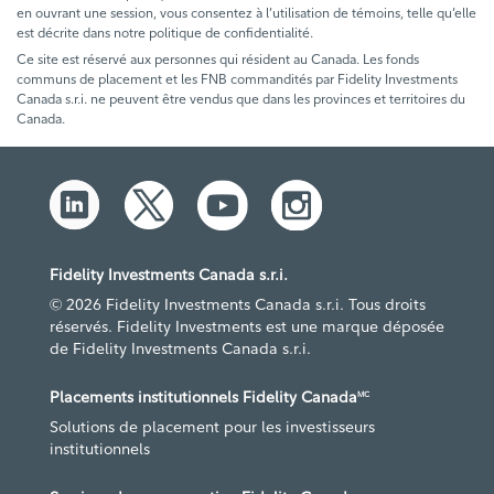
en ouvrant une session, vous consentez à l’utilisation de témoins, telle qu’elle
est décrite dans notre politique de confidentialité.
Ce site est réservé aux personnes qui résident au Canada. Les fonds
communs de placement et les FNB commandités par Fidelity Investments
Canada s.r.i. ne peuvent être vendus que dans les provinces et territoires du
Canada.
Fidelity Investments Canada s.r.i.
© 2026 Fidelity Investments Canada s.r.i. Tous droits
réservés. Fidelity Investments est une marque déposée
de Fidelity Investments Canada s.r.i.
Placements institutionnels Fidelity Canada
MC
Solutions de placement pour les investisseurs
institutionnels